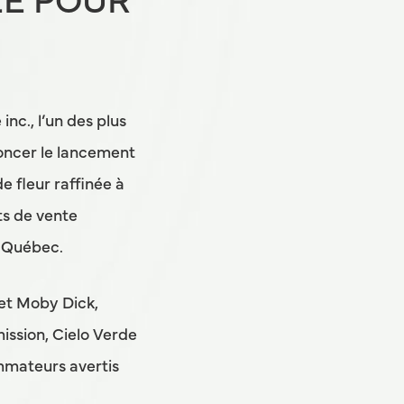
ÉE POUR
nc., l’un des plus
oncer le lancement
 fleur raffinée à
ts de vente
u Québec.
 et Moby Dick,
mission, Cielo Verde
mmateurs avertis