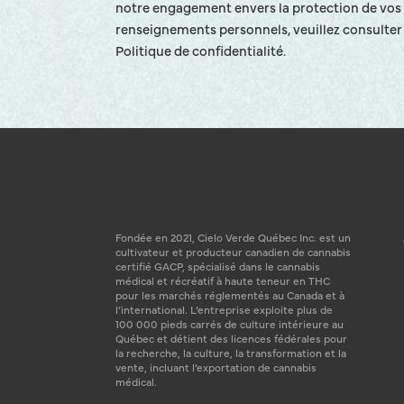
notre engagement envers la protection de vos
renseignements personnels, veuillez consulter
Politique de confidentialité.
Fondée en 2021, Cielo Verde Québec Inc. est un
cultivateur et producteur canadien de cannabis
certifié GACP, spécialisé dans le cannabis
médical et récréatif à haute teneur en THC
pour les marchés réglementés au Canada et à
l’international. L’entreprise exploite plus de
100 000 pieds carrés de culture intérieure au
Québec et détient des licences fédérales pour
la recherche, la culture, la transformation et la
vente, incluant l’exportation de cannabis
médical.