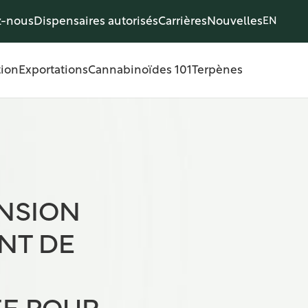
z-nous
Dispensaires autorisés
Carrières
Nouvelles
EN
tion
Exportations
Cannabinoïdes 101
Terpènes
ANSION
NT DE