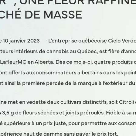
R🅪, UNE FLEUR RAFFIN
CHÉ DE MASSE
10 janvier 2023 — L’entreprise québécoise Cielo Verde i
eurs intérieurs de cannabis au Québec, est fière d’ann
afleurMC en Alberta. Dès ce mois-ci, quatre produits de
ront offerts aux consommateurs albertains dans les poin
t ainsi la première percée de la marque à l’extérieur d
 met en vedette deux cultivars distinctifs, soit Citroli
 3,5 g de fleurs séchées et joints préroulés. Fidèle à sa 
é supérieure à un prix juste, pour permettre aux conso
périence haut de gamme sans payer le prix fort.