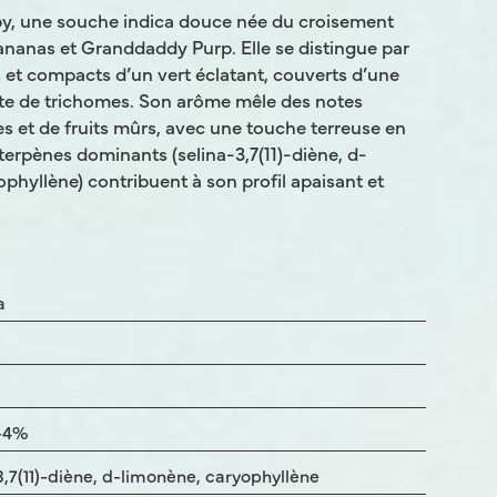
y, une souche indica douce née du croisement
ananas et Granddaddy Purp. Elle se distingue par
 et compacts d’un vert éclatant, couverts d’une
nte de trichomes. Son arôme mêle des notes
s et de fruits mûrs, avec une touche terreuse en
 terpènes dominants (selina-3,7(11)-diène, d-
phyllène) contribuent à son profil apaisant et
a
-4%
3,7(11)-diène, d-limonène, caryophyllène