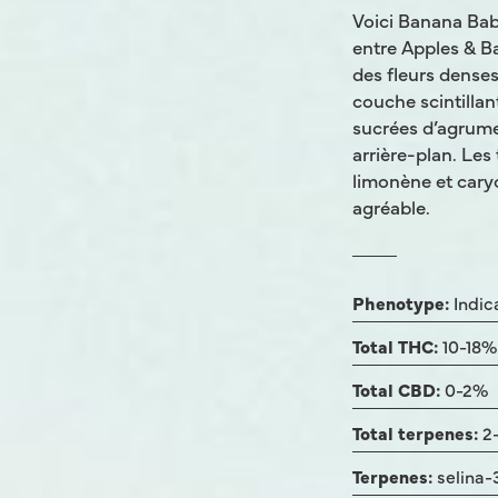
Voici Banana Bab
entre Apples & B
des fleurs denses
couche scintilla
sucrées d’agrume
arrière-plan. Les
limonène et caryo
agréable.
Phenotype:
Indic
Total THC:
10-18%
Total CBD:
0-2%
Total terpenes:
2
Terpenes:
selina-