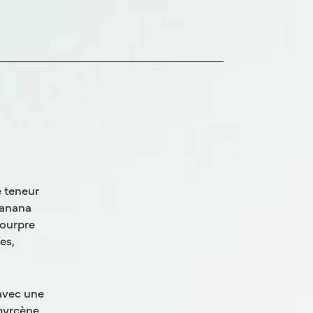
 teneur
Banana
pourpre
es,
 avec une
myrcène,