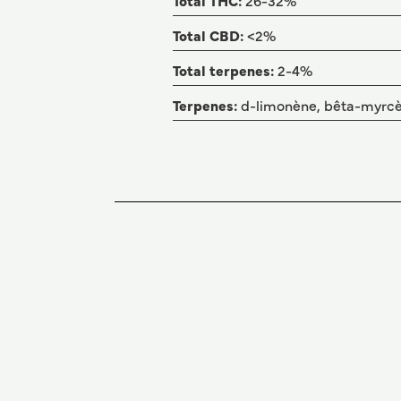
Total THC:
26-32%
Total CBD:
<2%
Total terpenes:
2-4%
Terpenes:
d-limonène, bêta-myrcè