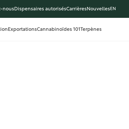
z-nous
Dispensaires autorisés
Carrières
Nouvelles
EN
tion
Exportations
Cannabinoïdes 101
Terpènes